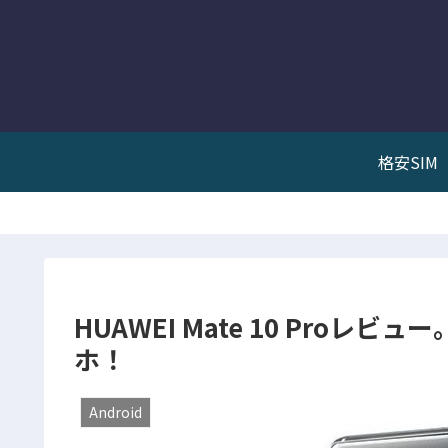
格安SIM
HUAWEI Mate 10 Pro
ホ！
Android