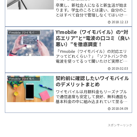
卒業し、新社会人になると新生活が始ま
ります。学生のころとは違い、自分のこ
とはすべて自分で管理しなくてはいけま
せん。そのなかでも一番大切なのが「お
2018.12.13
金」です。「お金」との付き合い方をキ
チンとしないと、新生活スタートから痛
Y!mobile（ワイモバイル）の“対
Y!mobile（ワイモバイル）
い目をみることになります...
応エリア”と“電波の口コミ（良い
悪い）”を徹底調査！
「Y!mobile（ワイモバイル）の対応エリ
アってどれくらい？」「ソフトバンクの
電波を使ってるって聞いたけど実際ど
う？」今回はY!mobile（ワイモバイル）
2019.02.03
の「対応エリア」と「電波の口コミ」を
徹底調査してまとめました。
契約前に確認したいワイモバイル
Y!mobile（ワイモバイル）
Y!mobile（ワ...
のデメリットまとめ
ワイモバイルは月額料金もリーズナブル
で通信速度も安定して良好、無料通話も
基本料金の中に組み込まれていて至る所
がお得で良く話題に上がるワイモバイル
2018.04.09
ですが「そうは言っても言わないだけで
不便なデメリットとかあるんじゃない
の？」と考える方もいるので...
スポンサーリンク