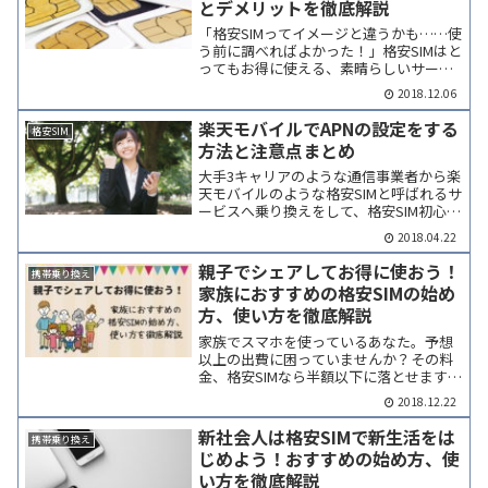
とデメリットを徹底解説
「格安SIMってイメージと違うかも……使
う前に調べればよかった！」格安SIMはと
ってもお得に使える、素晴らしいサービ
スです。ですが、3大キャリアと比べ
2018.12.06
て“コレは出来ない……”というポイント
もあるんですね。価格的に仕方ない部分
楽天モバイルでAPNの設定をする
格安SIM
はどうしてもあり...
方法と注意点まとめ
大手3キャリアのような通信事業者から楽
天モバイルのような格安SIMと呼ばれるサ
ービスへ乗り換えをして、格安SIM初心者
の方が挫折しやすいのがAPN設定という
2018.04.22
「自分のSIMカードを端末で通信できるよ
うにするための初期設定」です。ここで
親子でシェアしてお得に使おう！
携帯乗り換え
はそんな...
家族におすすめの格安SIMの始め
方、使い方を徹底解説
家族でスマホを使っているあなた。予想
以上の出費に困っていませんか？その料
金、格安SIMなら半額以下に落とせます
よ！やるべきことは単純で、データ容量
2018.12.22
をシェアするだけです。3大キャリアにも
シェアプランがありますが、利用しても
新社会人は格安SIMで新生活をは
携帯乗り換え
請求金額がほとんど変...
じめよう！おすすめの始め方、使
い方を徹底解説