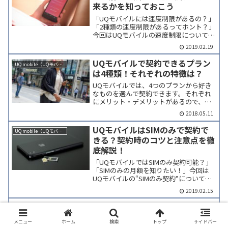
来るかを知っておこう
「UQモバイルには速度制限があるの？」
「2種類の速度制限があるってホント？」
今回はUQモバイルの速度制限について、
2つの速度制限とは何か？ 速度制限の解
2019.02.19
除と回避方法 速度制限中に出来ること/出
来ないことの3点を解説していきます。
UQモバイルで契約できるプラン
UQ mobile（UQモバイル）
UQモバイ...
は4種類！それぞれの特徴は？
UQモバイルでは、4つのプランから好き
なものを選んで契約できます。それぞれ
にメリット・デメリットがあるので、事
前にしっかり比較して自分に合ったプラ
2018.05.11
ンを選択しましょう。この記事では、UQ
モバイルの各プランにおける特徴を解説
UQモバイルはSIMのみで契約で
UQ mobile（UQモバイル）
します。UQモバイル...
きる？契約時のコツと注意点を徹
底解説！
「UQモバイルではSIMのみ契約可能？」
「SIMのみの月額を知りたい！」今回は
UQモバイルの“SIMのみ契約”について、
そもそも契約可能かどうか？ SIMのみは
2019.02.15
損なのか？得なのか？ SIMのみ契約の料
金表の3点を解説します。UQモバイルで...
au系MVNOでおしゃべりするなら
格安SIM
UQモバイルだぞっ
メニュー
ホーム
検索
トップ
サイドバー