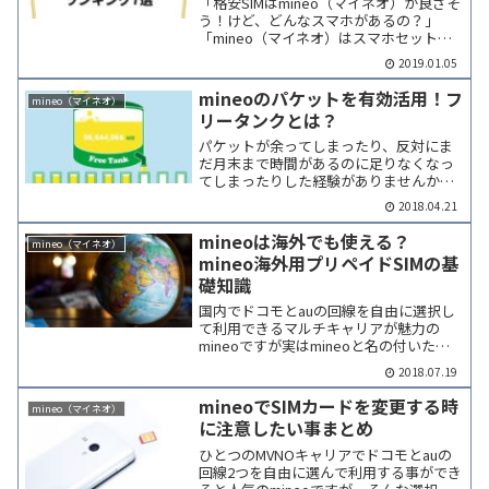
「格安SIMはmineo（マイネオ）が良さそ
う！けど、どんなスマホがあるの？」
「mineo（マイネオ）はスマホセットだ
と、月額どれくらいになる？」今回は
2019.01.05
mineo（マイネオ）の扱うスマホ、月額
料金についてバッチリと解説していきま
mineoのパケットを有効活用！フ
mineo（マイネオ）
す。mine...
リータンクとは？
パケットが余ってしまったり、反対にま
だ月末まで時間があるのに足りなくなっ
てしまったりした経験がありませんか？
mineoユーザーなら、「マイネ王」のフ
2018.04.21
リータンクを利用していつでも余ったパ
ケットを入れることができます。パケッ
mineoは海外でも使える？
mineo（マイネオ）
トが足りない時も、タ...
mineo海外用プリペイドSIMの基
礎知識
国内でドコモとauの回線を自由に選択し
て利用できるマルチキャリアが魅力の
mineoですが実はmineoと名の付いた海
外用のプリペイドSIMもあり、自分のスマ
2018.07.19
ートフォンをそのまま使える事や、前払
い制で料金が高額にならないこと、日本
mineoでSIMカードを変更する時
mineo（マイネオ）
語でのサポー...
に注意したい事まとめ
ひとつのMVNOキャリアでドコモとauの
回線2つを自由に選んで利用する事ができ