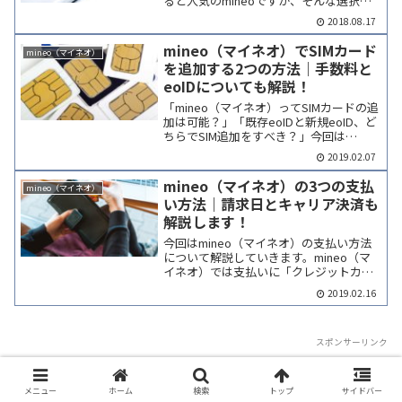
ると人気のmineoですが、そんな選択肢
の豊富さから利用している期間が長けれ
2018.08.17
ば長いほどSIMカードを変更する機会も多
くなってくるでしょう。今回はそんな場
mineo（マイネオ）でSIMカード
mineo（マイネオ）
面でも困ら...
を追加する2つの方法｜手数料と
eoIDについても解説！
「mineo（マイネオ）ってSIMカードの追
加は可能？」「既存eoIDと新規eoID、ど
ちらでSIM追加をすべき？」今回は
mineo（マイネオ）の“SIM追加”について
2019.02.07
解説していきます。結論からいうと、
mineo（マイネオ）ではSIMカード...
mineo（マイネオ）の3つの支払
mineo（マイネオ）
い方法｜請求日とキャリア決済も
解説します！
今回はmineo（マイネオ）の支払い方法
について解説していきます。mineo（マ
イネオ）では支払いに「クレジットカー
ド」が推奨されていますが、一部「デビ
2019.02.16
ットカード」「口座振替」の利用が認め
られることがあります。クレジットカー
ド以外の支払い方...
スポンサーリンク
メニュー
ホーム
検索
トップ
サイドバー