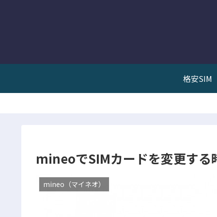
格安SIM
mineoでSIMカードを変更す
mineo（マイネオ）