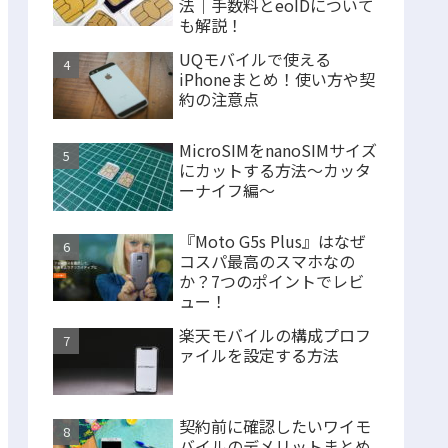
法｜手数料とeoIDについて
も解説！
UQモバイルで使える
iPhoneまとめ！使い方や契
約の注意点
MicroSIMをnanoSIMサイズ
にカットする方法〜カッタ
ーナイフ編〜
『Moto G5s Plus』はなぜ
コスパ最高のスマホなの
か？7つのポイントでレビ
ュー！
楽天モバイルの構成プロフ
ァイルを設定する方法
契約前に確認したいワイモ
バイルのデメリットまとめ